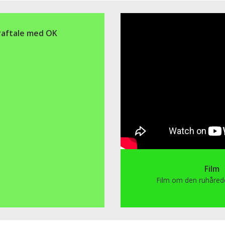
aftale med OK
Film
Film om den ruhåred