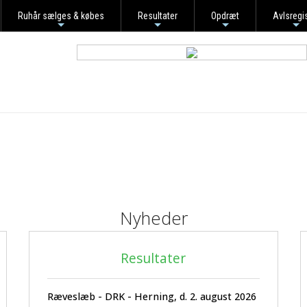
Ruhår sælges & købes
Resultater
Opdræt
Avlsregi
+
+
+
+
Nyheder
Resultater
Ræveslæb - DRK - Herning, d. 2. august 2026