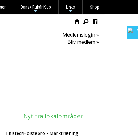
ster
Dansk Ruhår Klub
Links
Shop
+
+
Medlemslogin »
Bliv medlem »
Nyt fra lokalområder
Thisted/Holstebro - Marktræning