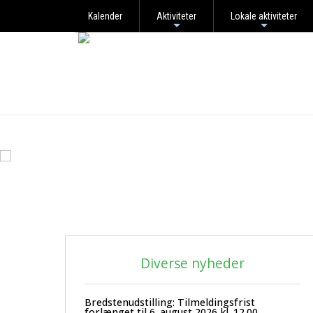
Kalender
Aktiviteter
Lokale aktiviteter
+
+
Diverse nyheder
Bredstenudstilling: Tilmeldingsfrist
forlænget til 6. august 2026 kl. 12.00