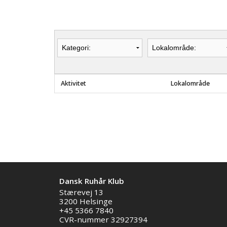
Aktivitet
Lokalområde
Dansk Ruhår Klub
Stærevej 13
3200 Helsinge
+45 5366 7840
CVR-nummer 32927394