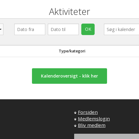
Aktiviteter
Type/kategori
Kalenderoversigt - klik her
Forsiden
Medlemslogin
Bliv medlem