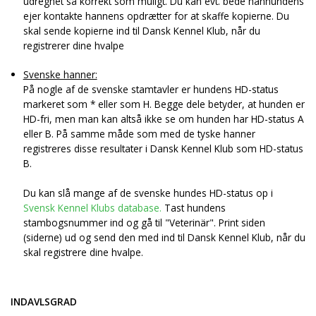
udregnet så korrekt som muligt. Du kan evt. bede hanhundens
ejer kontakte hannens opdrætter for at skaffe kopierne. Du
skal sende kopierne ind til Dansk Kennel Klub, når du
registrerer dine hvalpe
Svenske hanner:
På nogle af de svenske stamtavler er hundens HD-status
markeret som * eller som H. Begge dele betyder, at hunden er
HD-fri, men man kan altså ikke se om hunden har HD-status A
eller B. På samme måde som med de tyske hanner
registreres disse resultater i Dansk Kennel Klub som HD-status
B.
Du kan slå mange af de svenske hundes HD-status op i
Svensk Kennel Klubs database.
Tast hundens
stambogsnummer ind og gå til "Veterinär". Print siden
(siderne) ud og send den med ind til Dansk Kennel Klub, når du
skal registrere dine hvalpe.
INDAVLSGRAD