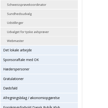
Schweissprøvekoordinator
Sundhedsudvalg
Udstillinger
Udvalget for tyske avlsprøver
Webmaster
Det lokale arbejde
Sponsoraftale med OK
Hæderspersoner
Gratulationer
Dødsfald
Afregningsbilag / økonomiopgørelse
Forsikringsforhold Dansk Ruhår Klub