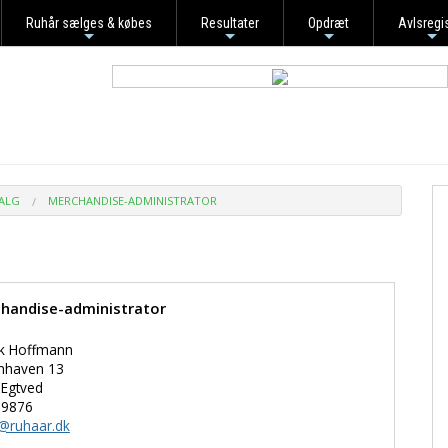
Ruhår sælges & købes
Resultater
Opdræt
Avlsregi
+
+
+
+
ALG
MERCHANDISE-ADMINISTRATOR
handise-administrator
ik Hoffmann
nhaven 13
 Egtved
 9876
@ruhaar.dk