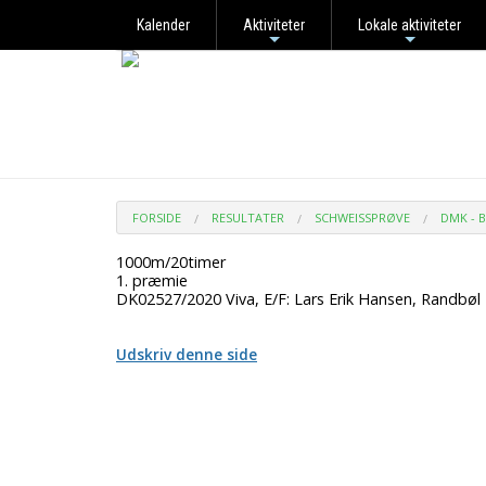
Kalender
Aktiviteter
Lokale aktiviteter
+
+
FORSIDE
RESULTATER
SCHWEISSPRØVE
DMK - 
1000m/20timer
1. præmie
DK02527/2020 Viva, E/F: Lars Erik Hansen, Randbøl
Udskriv denne side