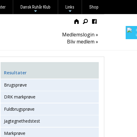
ster
Dansk Ruhår Klub
Links
Shop
+
+
Medlemslogin »
Bliv medlem »
Resultater
Brugsprøve
DRK markprøve
Fuldbrugsprøve
Jagtegnethedstest
Markprøve