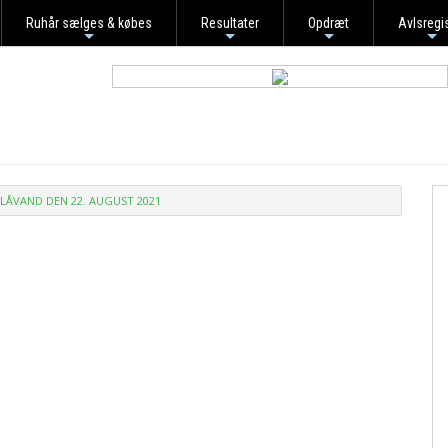
Ruhår sælges & købes
Resultater
Opdræt
Avlsregi
+
+
+
+
BLÅVAND DEN 22. AUGUST 2021