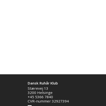
Dansk Ruhår Klub
Stærevej 13
3200 Helsinge
+45 5366 7840
CVR-nummer 32927394