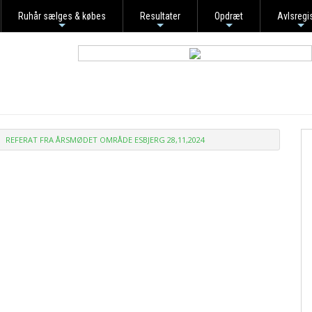
Ruhår sælges & købes
Resultater
Opdræt
Avlsregi
+
+
+
+
REFERAT FRA ÅRSMØDET OMRÅDE ESBJERG 28,11,2024