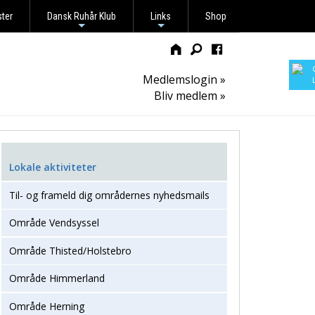
ster
Dansk Ruhår Klub
Links
Shop
+
+
Medlemslogin »
Bliv medlem »
Lokale aktiviteter
Til- og frameld dig områdernes nyhedsmails
Område Vendsyssel
Område Thisted/Holstebro
Område Himmerland
Område Herning