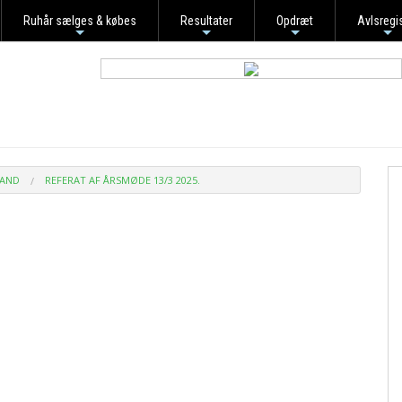
Ruhår sælges & købes
Resultater
Opdræt
Avlsregi
+
+
+
+
LAND
REFERAT AF ÅRSMØDE 13/3 2025.