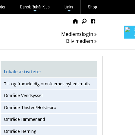
ster
Dansk Ruhår Klub
Links
Shop
+
+
Medlemslogin »
Bliv medlem »
Lokale aktiviteter
Til- og frameld dig områdernes nyhedsmails
Område Vendsyssel
Område Thisted/Holstebro
Område Himmerland
Område Herning