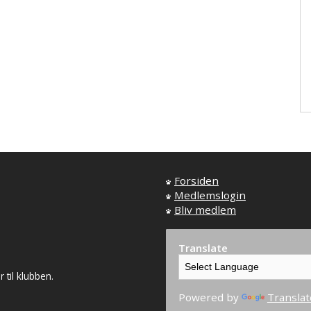
Forsiden
Medlemslogin
Bliv medlem
Translate
til klubben.
Powered by
Translat