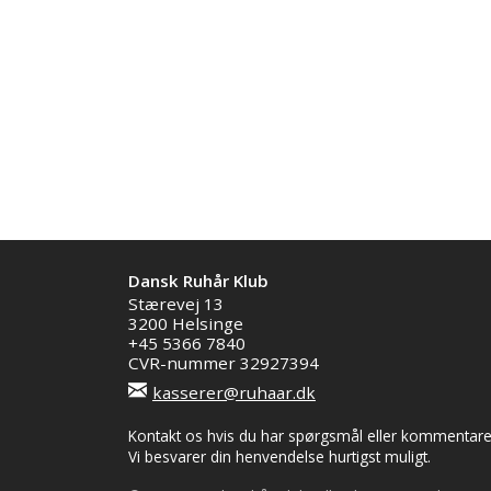
Dansk Ruhår Klub
Stærevej 13
3200 Helsinge
+45 5366 7840
CVR-nummer 32927394
kasserer@ruhaar.dk
Kontakt os hvis du har spørgsmål eller kommentarer 
Vi besvarer din henvendelse hurtigst muligt.