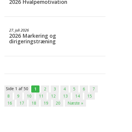
2026 Hvalpemotivation
27. juli 2026
2026 Markering og
dirigeringstræning
Side 1 af 50
1
2
3
4
5
6
7
8
9
10
11
12
13
14
15
16
17
18
19
20
Næste »