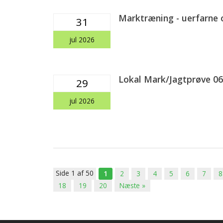
Marktræning - uerfarne 
31
jul 2026
Lokal Mark/Jagtprøve 06.
29
jul 2026
Side 1 af 50
1
2
3
4
5
6
7
8
18
19
20
Næste »