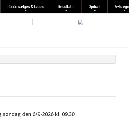
Ruhår sælges & købes
Resultater
Opdræt
Avlsregi
+
+
+
+
 søndag den 6/9-2026 kl. 09.30