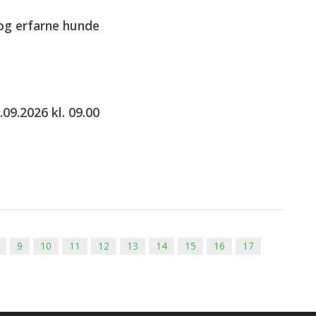
og erfarne hunde
09.2026 kl. 09.00
9
10
11
12
13
14
15
16
17