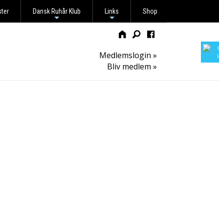
ster
Dansk Ruhår Klub
Links
Shop
+
+
Medlemslogin »
Bliv medlem »