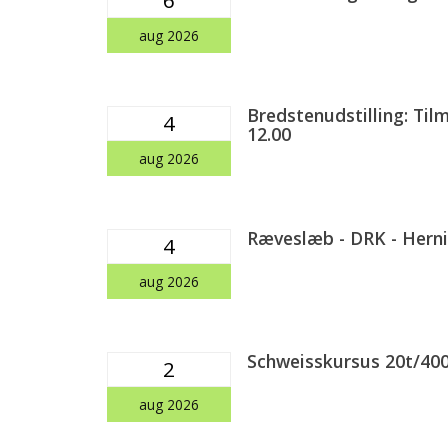
aug 2026
Bredstenudstilling: Tilm
4
12.00
aug 2026
Ræveslæb - DRK - Herni
4
aug 2026
Schweisskursus 20t/4
2
aug 2026