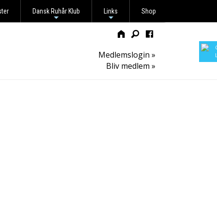
ster
Dansk Ruhår Klub
Links
Shop
+
+
Medlemslogin »
Bliv medlem »