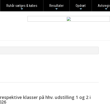
Ruhår sælges & købes
Resultater
Opdræt
Avlsregi
+
+
+
+
respektive klasser på hhv. udstilling 1 og 2 i
026