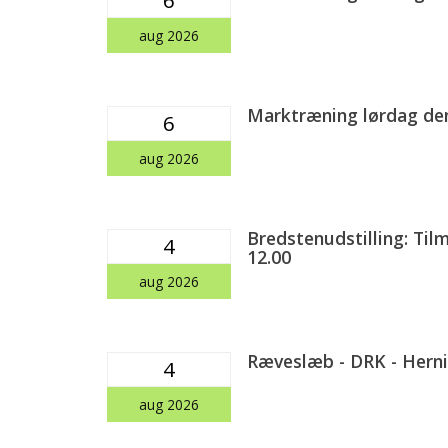
aug 2026
Marktræning lørdag den
6
aug 2026
Bredstenudstilling: Tilm
4
12.00
aug 2026
Ræveslæb - DRK - Herni
4
aug 2026