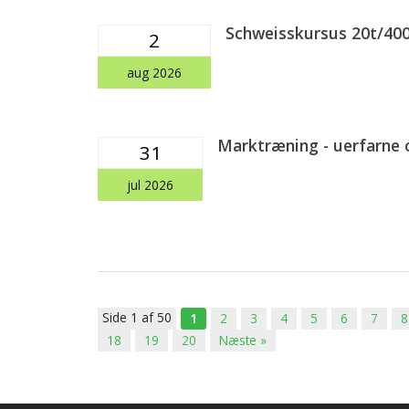
Schweisskursus 20t/4
2
aug 2026
Marktræning - uerfarne 
31
jul 2026
Side 1 af 50
1
2
3
4
5
6
7
8
18
19
20
Næste »