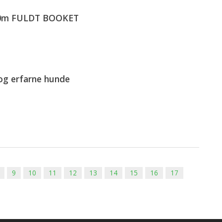
00m FULDT BOOKET
og erfarne hunde
9
10
11
12
13
14
15
16
17