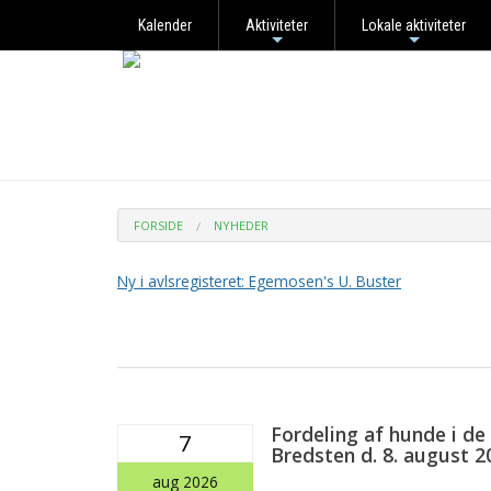
Kalender
Aktiviteter
Lokale aktiviteter
+
+
FORSIDE
NYHEDER
Ny i avlsregisteret: Egemosen's U. Buster
Fordeling af hunde i de 
7
Bredsten d. 8. august 2
aug 2026