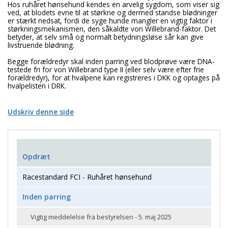
Hos ruhåret hønsehund kendes en arvelig sygdom, som viser sig
ved, at blodets evne til at størkne og dermed standse blødninger
er stærkt nedsat, fordi de syge hunde mangler en vigtig faktor i
størkningsmekanismen, den såkaldte von Willebrand-faktor. Det
betyder, at selv små og normalt betydningsløse sår kan give
livstruende blødning.
Begge forældredyr skal inden parring ved blodprøve være DNA-
testede fri for von Willebrand type II (eller selv være efter frie
forældredyr), for at hvalpene kan registreres i DKK og optages på
hvalpelisten i DRK.
Udskriv denne side
Opdræt
Racestandard FCI - Ruhåret hønsehund
Inden parring
Vigtig meddelelse fra bestyrelsen - 5. maj 2025