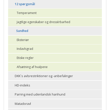
12 spørgsmål
Temperament
Jagtlige egenskaber og dressérbarhed
Sundhed
Eksteriør
Indavlsgrad
Etiske regler
Afsætning af hvalpene
DKK´s avlsrestriktioner og -anbefalinger
HD-indeks
Parring med udenlandsk hanhund
Matadoravl