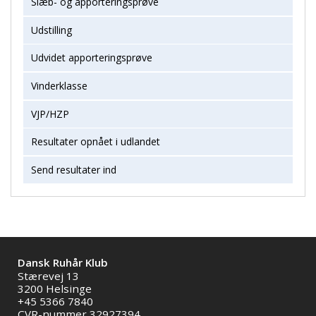
Slæb- og apporteringsprøve
Udstilling
Udvidet apporteringsprøve
Vinderklasse
VJP/HZP
Resultater opnået i udlandet
Send resultater ind
Dansk Ruhår Klub
Stærevej 13
3200 Helsinge
+45 5366 7840
CVR-nummer 32927394