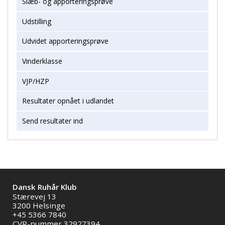
Slæb- og apporteringsprøve
Udstilling
Udvidet apporteringsprøve
Vinderklasse
VJP/HZP
Resultater opnået i udlandet
Send resultater ind
Dansk Ruhår Klub
Stærevej 13
3200 Helsinge
+45 5366 7840
CVR-nummer 32927394